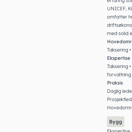
erfaring so
UNICEF, Ki
omfatter h
driftsøkono
med solid e
Hovedomr
Taksering 
Ekspertise
Taksering •
forvaltning
Praksis
Daglig led
Prosjektle
Hovedomr
Bygg
Ekspertise