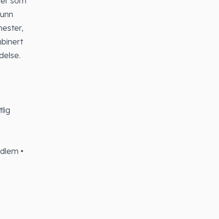
oner som
runn
mester,
mbinert
delse.
lig
dlem •