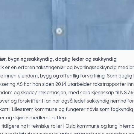
iør, bygningssakkyndig, daglig leder og sakkyndig
vik er en erfaren takstingeniør og bygningssakkyndig med b
innen eiendom, bygg og offentlig forvaltning. Som daglig l
ering AS har han siden 2014 utarbeidet takstrapporter inn
ndom og skade/ reklamasjon, med solid kjennskap til NS 3
over og forskrifter. Han har også ledet sakkyndig nemnd for
att i Lillestrøm kommune og fungerer tidvis som fagkyndig
 og skjønnsmedlem i retten.
 tidligere hatt tekniske roller i Oslo kommune og lang intern