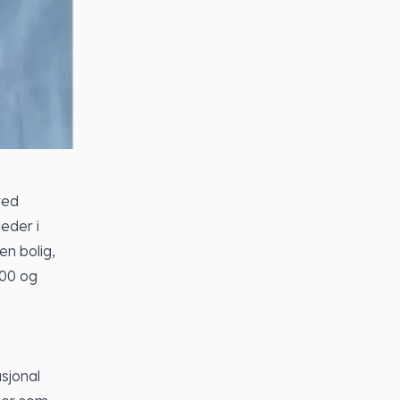
red
eder i
en bolig,
600 og
asjonal