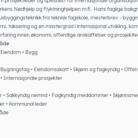
m prosjektleder og spesialist for internasjonale organisasj
rkens Nødhjelp og Flyktninghjelpen m.fl. Hans faglige bakg
usbyggingsteknikk fra teknisk fagskole, mesterbrev - bygg
mi, taksering og en mastergrad i internasjonal utvikling, ko
rfaring innen økonomi, offentlige anskaffelser og prosjektle
åde
• Eiendom • Bygg
 Bygningsfag • Eiendomsskatt • Skjønn og fagkyndig • Offent
 • Internasjonale prosjekter
er • Sakkyndig nemnd • Fagkyndig meddommer • Skjønnsme
der • Kommunal leder
åde