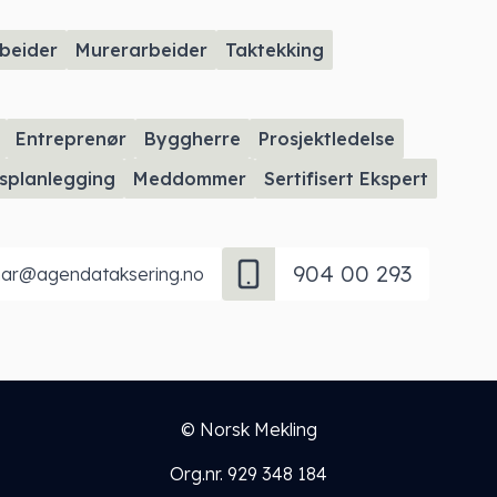
beider
Murerarbeider
Taktekking
Entreprenør
Byggherre
Prosjektledelse
tsplanlegging
Meddommer
Sertifisert Ekspert
904 00 293
nar@agendataksering.no
© Norsk Mekling
Org.nr. 929 348 184