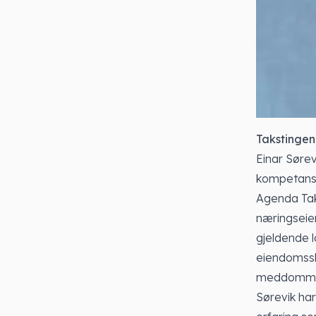
Takstingen
Einar Søre
kompetanse 
Agenda Taks
næringseie
gjeldende l
eiendomssk
meddommer
Sørevik har