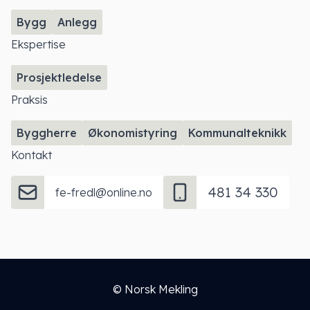
Bygg
Anlegg
Ekspertise
Prosjektledelse
Praksis
Byggherre
Økonomistyring
Kommunalteknikk
Kontakt
481 34 330
fe-fredl@online.no
© Norsk Mekling