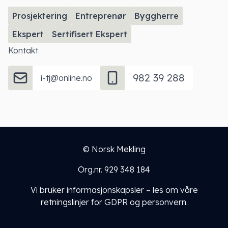
Prosjektering
Entreprenør
Byggherre
Ekspert
Sertifisert Ekspert
Kontakt
982 39 288
i-tj@online.no
© Norsk Mekling
Org.nr. 929 348 184
Vi bruker informasjonskapsler – les om
våre
retningslinjer for GDPR og personvern
.