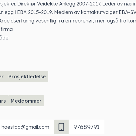
jekter. Direktør Veidekke Anlegg 2007-2017. Leder av nærin
 Anlegg i EBA 2015-2019. Medlem av kontaktutvalget EBA-S
 Arbeidserfaring vesentlig fra entreprenør, men også fra 
sfirma
åde
er
Prosjektledelse
urs
Meddommer
97689791
ls.haestad@gmail.com