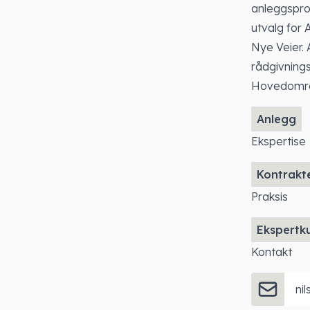
anleggspros
utvalg for
Nye Veier.
rådgivning
Hovedomr
Anlegg
Ekspertise
Kontrakt
Praksis
Ekspertk
Kontakt
ni