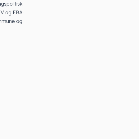
gspolitisk
VV og EBA-
kommune og