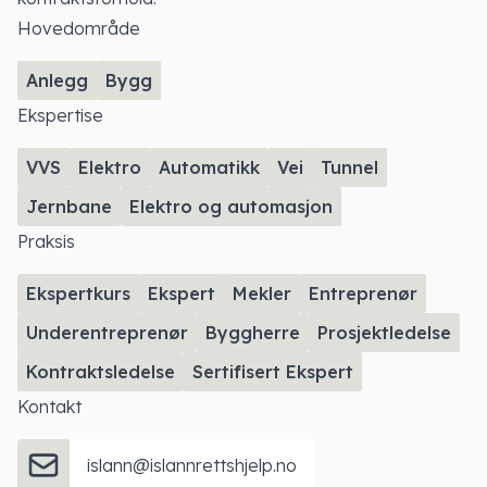
Hovedområde
Anlegg
Bygg
Ekspertise
VVS
Elektro
Automatikk
Vei
Tunnel
Jernbane
Elektro og automasjon
Praksis
Ekspertkurs
Ekspert
Mekler
Entreprenør
Underentreprenør
Byggherre
Prosjektledelse
Kontraktsledelse
Sertifisert Ekspert
Kontakt
islann@islannrettshjelp.no