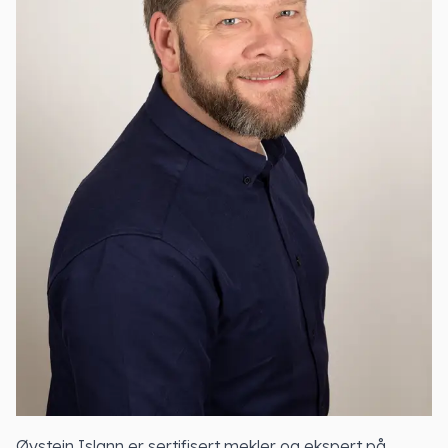
Øystein Islann er sertifisert mekler og ekspert på