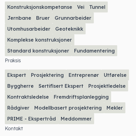
Konstruksjonskompetanse
Vei
Tunnel
Jernbane
Bruer
Grunnarbeider
Utomhusarbeider
Geoteknikk
Komplekse konstruksjoner
Standard konstruksjoner
Fundamentering
Praksis
Ekspert
Prosjektering
Entreprenør
Utførelse
Byggherre
Sertifisert Ekspert
Prosjektledelse
Kontraktsledelse
Fremdriftsplanlegging
Rådgiver
Modellbasert prosjektering
Mekler
PRIME - Ekspertråd
Meddommer
Kontakt