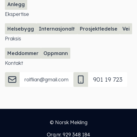
Anlegg
Ekspertise
Helsebygg
Internasjonalt
Prosjektledelse
Vei
Praksis
Meddommer
Oppmann
Kontakt
901 19 723
rolflian@gmail.com
© Norsk Mekling
Org.nr. 929 348 184