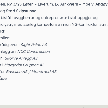
oen
,
Rv. 3/25 Løten – Elverum
,
E6 Arnkværn – Moelv
,
Andøy
og
Stad Skipstunnel
.
bistått byggherrar og entreprenørar i sluttoppgjer og
nalysar, med særleg kompetanse innan NS-kontraktar, sam
ar.
oller:
rådgjevar i
SightVision AS
nleggjar i
NCC Construction
r i
Skorve Anlegg AS
r i
Morgedal Gruppen AS
for
Baseline AS / Marstrand AS
åde