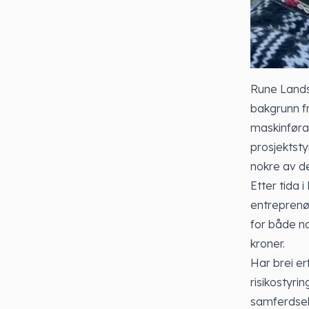
Rune Lands
bakgrunn f
maskinførar
prosjektsty
nokre av de
Etter tida 
entreprenør
for både nas
kroner.
Har brei er
risikostyri
samferdsel