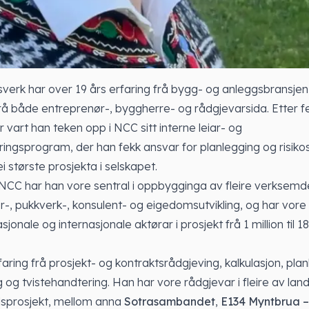
verk har over 19 års erfaring frå bygg- og anleggsbransje
rå både entreprenør-, byggherre- og rådgjevarsida. Etter 
 vart han teken opp i NCC sitt interne leiar- og
ringsprogram, der han fekk ansvar for planlegging og risiko
i største prosjekta i selskapet.
i NCC har han vore sentral i oppbygginga av fleire verksemd
-, pukkverk-, konsulent- og eigedomsutvikling, og har vore
jonale og internasjonale aktørar i prosjekt frå 1 million til 18
faring frå prosjekt- og kontraktsrådgjeving, kalkulasjon, plan
ng og tvistehandtering. Han har vore rådgjevar i fleire av lan
sprosjekt, mellom anna
Sotrasambandet
,
E134 Myntbrua –