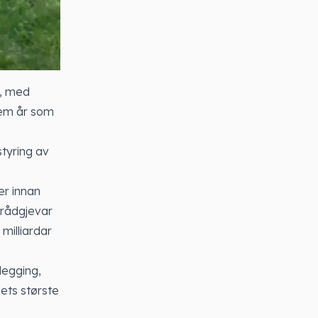
n, med
fem år som
styring av
er innan
 rådgjevar
 milliardar
legging,
dets største