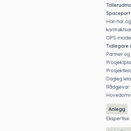
Tollerudm
Spaceport
Han har òg 
kontraktsa
OPS-modell
Tidlegare r
Partner og 
Prosjektpla
Prosjektleia
Dagleg leia
Rådgjevar 
Hovedomr
Anlegg
Ekspertise