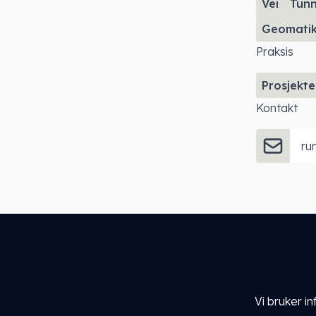
Vei
Tunn
Geomati
Praksis
Prosjekte
Kontakt
ru
Vi bruker i