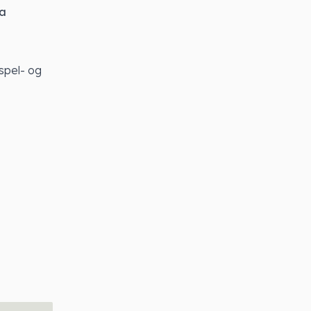
a
spel- og