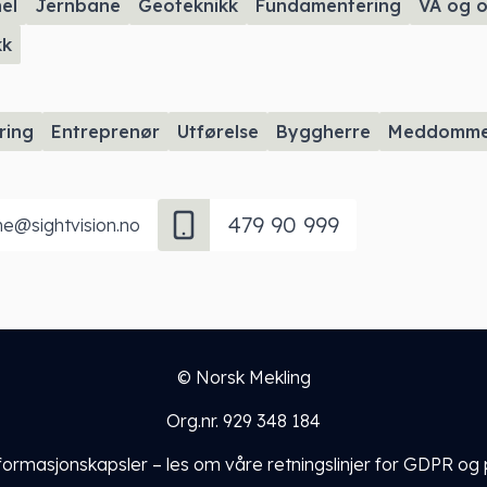
el
Jernbane
Geoteknikk
Fundamentering
VA og 
kk
ring
Entreprenør
Utførelse
Byggherre
Meddomme
479 90 999
ne@sightvision.no
© Norsk Mekling
Org.nr. 929 348 184
nformasjonskapsler – les om
våre retningslinjer for GDPR og