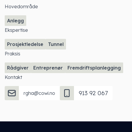
Hovedområde
Anlegg
Ekspertise
Prosjektledelse
Tunnel
Praksis
Rådgiver
Entreprenør
Fremdriftsplanlegging
Kontakt
913 92 067
rgha@cowi.no