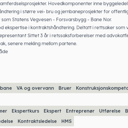
 samferdselsprosjekter. Hovedkomponenter inne byggelede
ndtering i større vei- bru og jernbaneprosjekter for offentli
 som Statens Vegvesen - Forsvarsbygg - Bane Nor.
d ekspertise i kontraktshåndtering. Deltatt i rettsaker som 
presentant Sittet 3 år i retssaksforberelser med advokatfi
sak, senere mekling mellom partene.
åde
nbane
VA og overvann
Bruer
Konstruksjonskompet
mer
Ekspertkurs
Ekspert
Entreprenør
Utførelse
B
edelse
Kontraktsledelse
HMS