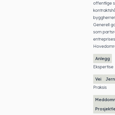
offentlige
kontraktshå
byggherrer
Generell go
som partsre
entreprise
Hovedomr
Anlegg
Ekspertise
Vei
Jer
Praksis
Meddom
Prosjektl