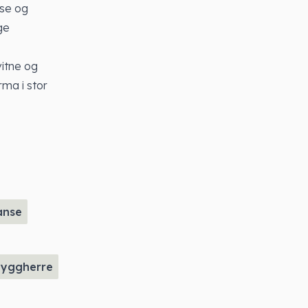
lse og
ge
vitne og
rma i stor
anse
yggherre