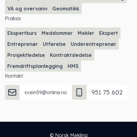
VA og overvann
Geomatikk
Praksis
Ekspertkurs
Meddommer
Mekler
Ekspert
Entreprenør
Utførelse
Underentreprenør
Prosjektledelse
Kontraktsledelse
Fremdriftsplanlegging
HMS
Kontakt
951 75 602
svein59@online.no
© Norsk Mekling