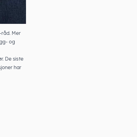
-råd. Mer
ygg- og
r. De siste
joner har