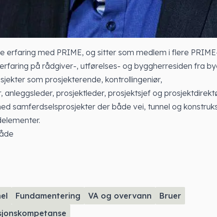
 erfaring med PRIME, og sitter som medlem i flere PRIME
erfaring på rådgiver-, utførelses- og byggherresiden fra b
jekter som prosjekterende, kontrollingeniør,
 anleggsleder, prosjektleder, prosjektsjef og prosjektdirektø
ed samferdselsprosjekter der både vei, tunnel og konstruks
elementer.
åde
el
Fundamentering
VA og overvann
Bruer
sjonskompetanse