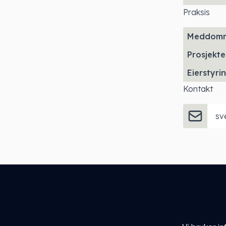
Praksis
Meddom
Prosjekte
Eierstyri
Kontakt
sv