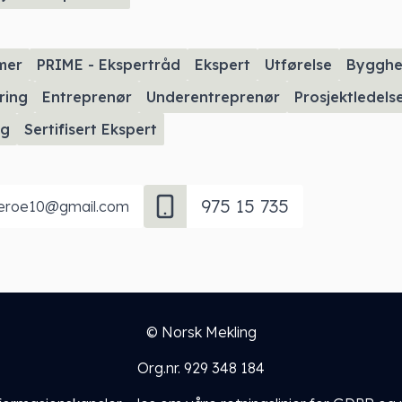
mer
PRIME - Ekspertråd
Ekspert
Utførelse
Bygghe
ring
Entreprenør
Underentreprenør
Prosjektledels
ng
Sertifisert Ekspert
975 15 735
eroe10@gmail.com
© Norsk Mekling
Org.nr. 929 348 184