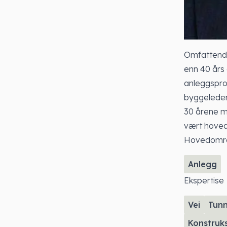
Omfattende
enn 40 års 
anleggspros
byggeleder,
30 årene m
vært hoved
Hovedomr
Anlegg
Ekspertise
Vei
Tunn
Konstruk