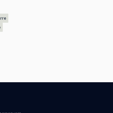
rre
e