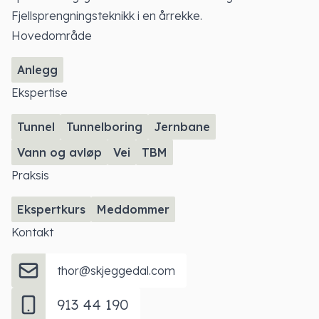
Fjellsprengningsteknikk i en årrekke.
Hovedområde
Anlegg
Ekspertise
Tunnel
Tunnelboring
Jernbane
Vann og avløp
Vei
TBM
Praksis
Ekspertkurs
Meddommer
Kontakt
thor@skjeggedal.com
913 44 190