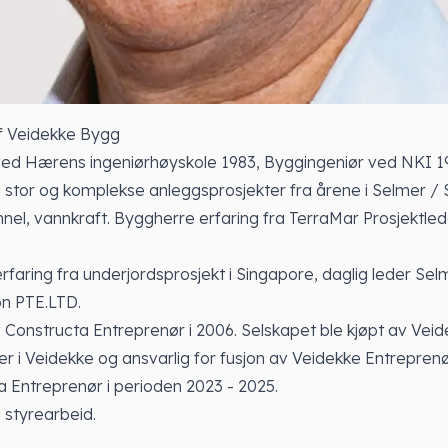
ef Veidekke Bygg
ed Hærens ingeniørhøyskole 1983, Byggingeniør ved NKI 1
a stor og komplekse anleggsprosjekter fra årene i Selmer /
unnel, vannkraft. Byggherre erfaring fra TerraMar Prosjektle
faring fra underjordsprosjekt i Singapore, daglig leder Sel
on PTE.LTD.
Constructa Entreprenør i 2006. Selskapet ble kjøpt av Veide
der i Veidekke og ansvarlig for fusjon av Veidekke Entrepren
 Entreprenør i perioden 2023 - 2025.
a styrearbeid.