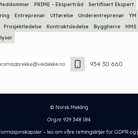
Meddommer
PRIME - Ekspertråd
Sertifisert Ekspert
ring
Entreprenør
Utførelse
Underentreprenør
YM
Prosjektledelse
Kontraktsledelse
Byggherre
HMS
lyser
934 30 660
or.smaabrekke@veidekke.no
© Norsk Mekling
Org.nr. 929 348 184
nformasjonskapsler – les om
våre retningslinjer for GDPR og