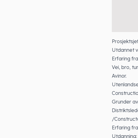
Prosjektsj
Utdannet v
Erfaring fr
Vei, bro, t
Avinor.
Utenlandser
Constructi
Grunder av 
Distriktsle
/Constructa
Erfaring fr
Utdanning: