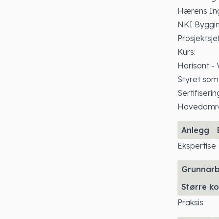
Hærens Ing
NKI Byggin
Prosjektsj
Kurs:
Horisont - 
Styret som
Sertifiseri
Hovedomr
Anlegg
Ekspertise
Grunnarb
Større ko
Praksis