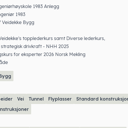
eniørhøyskole 1983 Anlegg
geniør 1983
ef Veidekke Bygg
Veidekke's topplederkurs samt Diverse lederkurs,
 strategisk drivkraft - NHH 2025
ngskurs for eksperter 2026 Norsk Mekling
åde
Bygg
eider
Vei
Tunnel
Flyplasser
Standard konstruksjo
nstruksjoner