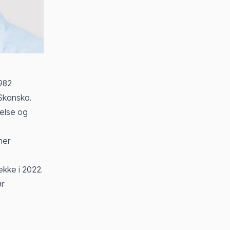
982
 Skanska.
delse og
mer
kke i 2022.
ør