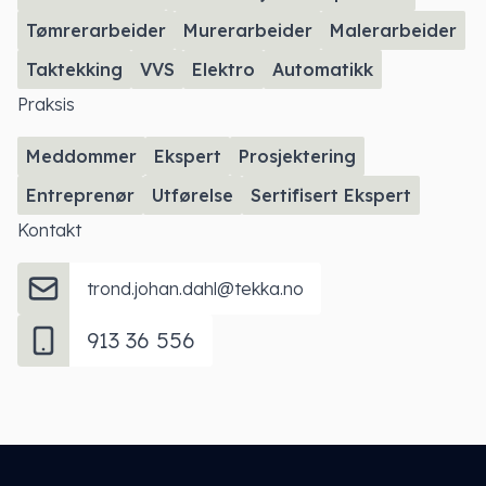
Tømrerarbeider
Murerarbeider
Malerarbeider
Taktekking
VVS
Elektro
Automatikk
Praksis
Meddommer
Ekspert
Prosjektering
Entreprenør
Utførelse
Sertifisert Ekspert
Kontakt
trond.johan.dahl@tekka.no
913 36 556