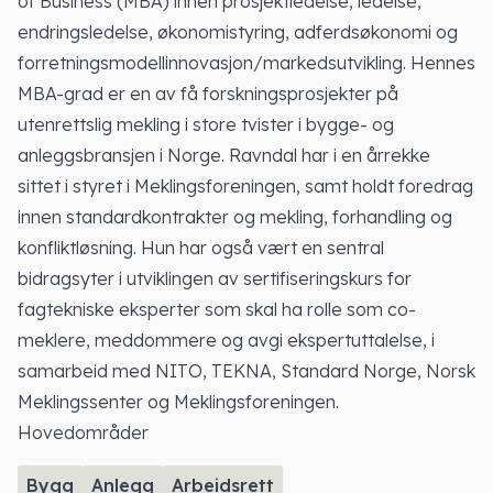
of Business (MBA) innen prosjektledelse, ledelse,
endringsledelse, økonomistyring, adferdsøkonomi og
forretningsmodellinnovasjon/markedsutvikling. Hennes
MBA-grad er en av få forskningsprosjekter på
utenrettslig mekling i store tvister i bygge- og
anleggsbransjen i Norge. Ravndal har i en årrekke
sittet i styret i Meklingsforeningen, samt holdt foredrag
innen standardkontrakter og mekling, forhandling og
konfliktløsning. Hun har også vært en sentral
bidragsyter i utviklingen av sertifiseringskurs for
fagtekniske eksperter som skal ha rolle som co-
meklere, meddommere og avgi ekspertuttalelse, i
samarbeid med NITO, TEKNA, Standard Norge, Norsk
Meklingssenter og Meklingsforeningen.
Hovedområder
Bygg
Anlegg
Arbeidsrett