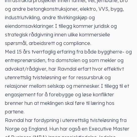
infrastrukturprosjekter innen tunnel, vei, jernbane, bro
og andre betongkonstruksjoner, elektro, VVS, bygg,
industriutvikling, andre tilvirkingskjøp og
eiendomsavklaringer. I tillegg kommer juridisk og
strategisk rådgivning innen ulike kommersielle
spørsmål, arbeidsrett og compliance.
Med 15 års tverrfaglig erfaring fra både byggherre- og
entreprenørsiden, fra domstolen og som mekler og
advokat/rådgiver, har Ravndal erfart hvor effektivt
utenrettslig tvisteløsning er for ressursbruk og
relasjoner mellom selskap og mennesker. I tillegg til et
engasjement for å forebygge og løse konflikter
brenner hun at meklingen skal føre til læring hos
partene.
Ravndal har fordypning i utenrettslig tvisteløsning fra
Norge og England. Hun har også en Executive Master