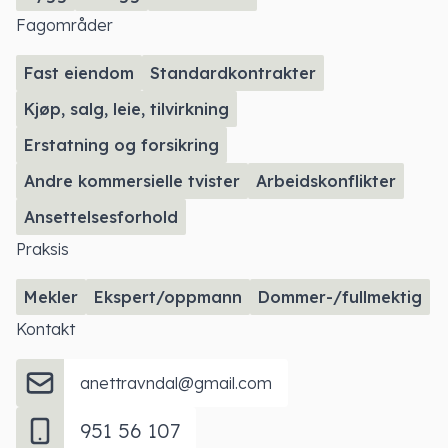
Fagområder
Fast eiendom
Standardkontrakter
Kjøp, salg, leie, tilvirkning
Erstatning og forsikring
Andre kommersielle tvister
Arbeidskonflikter
Ansettelsesforhold
Praksis
Mekler
Ekspert/oppmann
Dommer-/fullmektig
Kontakt
anettravndal@gmail.com
951 56 107