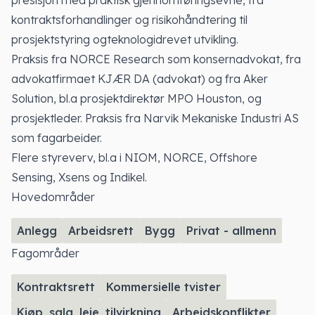
kontraktsforhandlinger og risikohåndtering til
prosjektstyring ogteknologidrevet utvikling.
Praksis fra NORCE Research som konsernadvokat, fra
advokatfirmaet KJÆR DA (advokat) og fra Aker
Solution, bl.a prosjektdirektør MPO Houston, og
prosjektleder. Praksis fra Narvik Mekaniske Industri AS
som fagarbeider.
Flere styreverv, bl.a i NIOM, NORCE, Offshore
Sensing, Xsens og Indikel.
Hovedområder
Anlegg
Arbeidsrett
Bygg
Privat - allmenn
Fagområder
Kontraktsrett
Kommersielle tvister
Kjøp, salg, leie, tilvirkning
Arbeidskonflikter