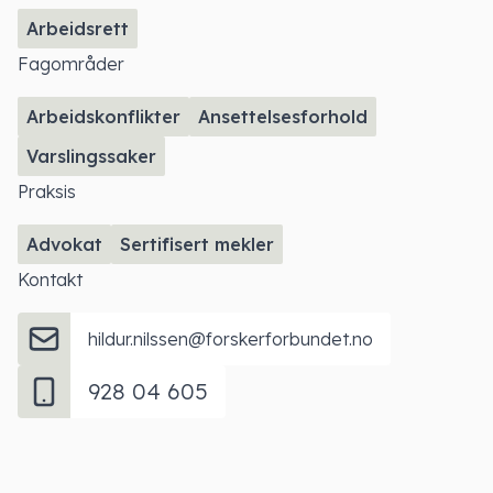
Arbeidsrett
Fagområder
Arbeidskonflikter
Ansettelsesforhold
Varslingssaker
Praksis
Advokat
Sertifisert mekler
Kontakt
hildur.nilssen@forskerforbundet.no
928 04 605